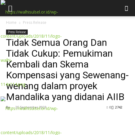
Home
Press Release
Press Release
Tidak Semua Orang Dan
Tidak Cukup: Pemukiman
Kembali dan Skema
Kompensasi yang Sewenang-
wenang dalam proyek
Mandalika yang didanai AIIB
By
-
25 September 2023
0
2742