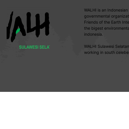
WALHI is an Indonesian
governmental organizati
Friends of the Earth Int
the bigest environmental
indonesia.
WALHI Sulawesi Selatan 
working in south celebe