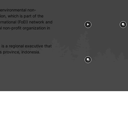
 environmental non-
on, which is part of the
ernational (FoEI) network and
 non-profit organization in
is a regional executive that
s province, indonesia.