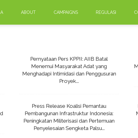
DA
ABOUT
CAMPAIGNS
REGULASI
C
Pernyataan Pers KPPII: AIIB Batal
Menemui Masyarakat Adat yang
M
Menghadapi Intimidasi dan Penggusuran
Proyek...
Press Release Koalisi Pemantau
ed
Pembangunan Infrastruktur Indonesia:
Peningkatan Militerisasi dan Pertemuan
Penyelesaian Sengketa Palsu...