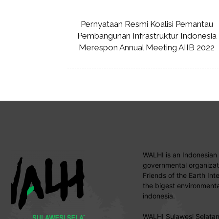
Pernyataan Resmi Koalisi Pemantau
Pembangunan Infrastruktur Indonesia
Merespon Annual Meeting AIIB 2022
WALHI is an Indonesian
governmental organizati
Friends of the Earth Int
the bigest environmental
indonesia.
WALHI Sulawesi Selatan 