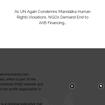
As UN Again Condemns Mandalika Human
Rights Violations, NGOs Demand End to
AIIB Financing...
 environmental non-
on, which is part of the
ernational (FoEI) network and
 non-profit organization in
is a regional executive that