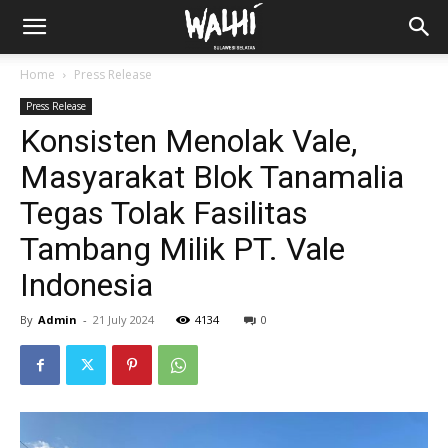
Home
Press Release
Press Release
Konsisten Menolak Vale,
Masyarakat Blok Tanamalia
Tegas Tolak Fasilitas
Tambang Milik PT. Vale
Indonesia
By
Admin
-
21 July 2024
4134
0