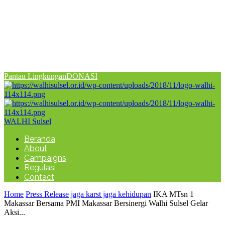
Pantau Lingkungan
DONASI
WALHI Sulsel
Beranda
About
Campaigns
Regulasi
Contact
Home
Press Release
jaga karst jaga kehidupan
IKA MTsn 1
Makassar Bersama PMI Makassar Bersinergi Walhi Sulsel Gelar
Aksi...