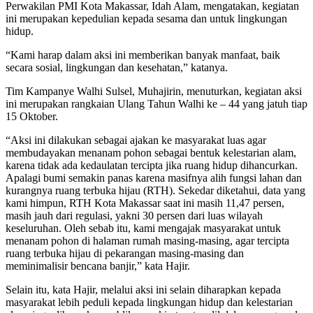
Perwakilan PMI Kota Makassar, Idah Alam, mengatakan, kegiatan
ini merupakan kepedulian kepada sesama dan untuk lingkungan
hidup.
“Kami harap dalam aksi ini memberikan banyak manfaat, baik
secara sosial, lingkungan dan kesehatan,” katanya.
Tim Kampanye Walhi Sulsel, Muhajirin, menuturkan, kegiatan aksi
ini merupakan rangkaian Ulang Tahun Walhi ke – 44 yang jatuh tiap
15 Oktober.
“Aksi ini dilakukan sebagai ajakan ke masyarakat luas agar
membudayakan menanam pohon sebagai bentuk kelestarian alam,
karena tidak ada kedaulatan tercipta jika ruang hidup dihancurkan.
Apalagi bumi semakin panas karena masifnya alih fungsi lahan dan
kurangnya ruang terbuka hijau (RTH). Sekedar diketahui, data yang
kami himpun, RTH Kota Makassar saat ini masih 11,47 persen,
masih jauh dari regulasi, yakni 30 persen dari luas wilayah
keseluruhan. Oleh sebab itu, kami mengajak masyarakat untuk
menanam pohon di halaman rumah masing-masing, agar tercipta
ruang terbuka hijau di pekarangan masing-masing dan
meminimalisir bencana banjir,” kata Hajir.
Selain itu, kata Hajir, melalui aksi ini selain diharapkan kepada
masyarakat lebih peduli kepada lingkungan hidup dan kelestarian