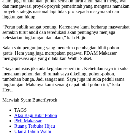
alam, juga diharapkan publik semakin turut andil dalam mengawal
dan mengawasi proyek-proyek pemerintah yang mengatas namakan
proyek strategis nasional tapi tidak pro kepada masyarakat dan
lingkungan hidup.
“Peran publik sangat penting. Karenanya kami berharap masyarakat
semakin turut andil dan teredukasi akan pentingnya menjaga
kelestarian lingkungan dan alam,” kata Hajir.
Salah satu pengunjung yang menerima pembagian bibit pohon
gratis, Hera yang juga merupakan pegawai PDAM Makassar
mengapresiasi apa yang dilakukan Walhi Sulsel.
“Saya antusias jika ada kegiatan seperti ini. Kebetulan saya ini suka
menanam pohon dan di rumah saya dikeilingi pohon-pohon,
tumbuhan bunga. Jadi sangat asri. Saya juga ini suka peduli sama
lingkungan. Makanya kami senang dapat bibit pohon ini,” kata
Hera.
Marwiah Syam Butterflyrock
TAGS
Aksi Bagi Bibit Pohon
PMI Makassar
Ruang Terbuka Hijau
Ulang Tahun Walhi