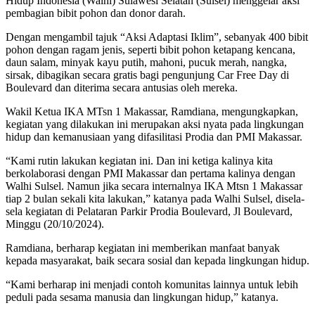
Hidup Indonesia (Walhi) Sulawesi Selatan (Sulsel) menggelar aksi
pembagian bibit pohon dan donor darah.
Dengan mengambil tajuk “Aksi Adaptasi Iklim”, sebanyak 400 bibit
pohon dengan ragam jenis, seperti bibit pohon ketapang kencana,
daun salam, minyak kayu putih, mahoni, pucuk merah, nangka,
sirsak, dibagikan secara gratis bagi pengunjung Car Free Day di
Boulevard dan diterima secara antusias oleh mereka.
Wakil Ketua IKA MTsn 1 Makassar, Ramdiana, mengungkapkan,
kegiatan yang dilakukan ini merupakan aksi nyata pada lingkungan
hidup dan kemanusiaan yang difasilitasi Prodia dan PMI Makassar.
“Kami rutin lakukan kegiatan ini. Dan ini ketiga kalinya kita
berkolaborasi dengan PMI Makassar dan pertama kalinya dengan
Walhi Sulsel. Namun jika secara internalnya IKA Mtsn 1 Makassar
tiap 2 bulan sekali kita lakukan,” katanya pada Walhi Sulsel, disela-
sela kegiatan di Pelataran Parkir Prodia Boulevard, Jl Boulevard,
Minggu (20/10/2024).
Ramdiana, berharap kegiatan ini memberikan manfaat banyak
kepada masyarakat, baik secara sosial dan kepada lingkungan hidup.
“Kami berharap ini menjadi contoh komunitas lainnya untuk lebih
peduli pada sesama manusia dan lingkungan hidup,” katanya.