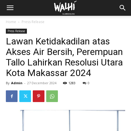
Home
Press Release
Press Release
Lawan Ketidakadilan atas
Akses Air Bersih, Perempuan
Tallo Lahirkan Resolusi Utara
Kota Makassar 2024
By
Admin
-
27 December 2024
1283
0