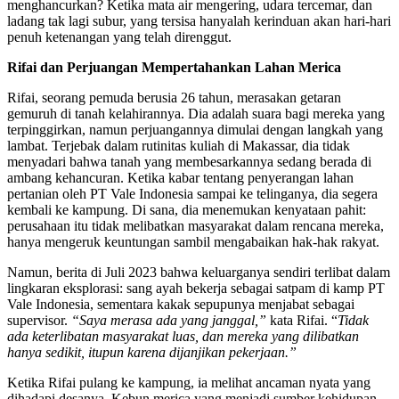
menghancurkan? Ketika mata air mengering, udara tercemar, dan
ladang tak lagi subur, yang tersisa hanyalah kerinduan akan hari-hari
penuh ketenangan yang telah direnggut.
Rifai dan Perjuangan Mempertahankan Lahan Merica
Rifai, seorang pemuda berusia 26 tahun, merasakan getaran
gemuruh di tanah kelahirannya. Dia adalah suara bagi mereka yang
terpinggirkan, namun perjuangannya dimulai dengan langkah yang
lambat. Terjebak dalam rutinitas kuliah di Makassar, dia tidak
menyadari bahwa tanah yang membesarkannya sedang berada di
ambang kehancuran. Ketika kabar tentang penyerangan lahan
pertanian oleh PT Vale Indonesia sampai ke telinganya, dia segera
kembali ke kampung. Di sana, dia menemukan kenyataan pahit:
perusahaan itu tidak melibatkan masyarakat dalam rencana mereka,
hanya mengeruk keuntungan sambil mengabaikan hak-hak rakyat.
Namun, berita di Juli 2023 bahwa keluarganya sendiri terlibat dalam
lingkaran eksplorasi: sang ayah bekerja sebagai satpam di kamp PT
Vale Indonesia, sementara kakak sepupunya menjabat sebagai
supervisor.
“Saya merasa ada yang janggal,”
kata Rifai. “
Tidak
ada keterlibatan masyarakat luas, dan mereka yang dilibatkan
hanya sedikit, itupun karena dijanjikan pekerjaan.”
Ketika Rifai pulang ke kampung, ia melihat ancaman nyata yang
dihadapi desanya. Kebun merica yang menjadi sumber kehidupan