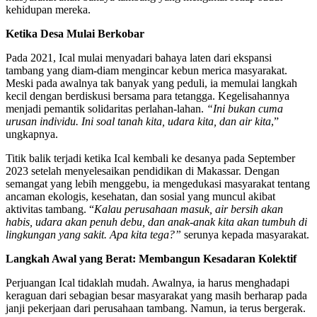
kehidupan mereka.
Ketika Desa Mulai Berkobar
Pada 2021, Ical mulai menyadari bahaya laten dari ekspansi
tambang yang diam-diam mengincar kebun merica masyarakat.
Meski pada awalnya tak banyak yang peduli, ia memulai langkah
kecil dengan berdiskusi bersama para tetangga. Kegelisahannya
menjadi pemantik solidaritas perlahan-lahan.
“Ini bukan cuma
urusan individu. Ini soal tanah kita, udara kita, dan air kita
,”
ungkapnya.
Titik balik terjadi ketika Ical kembali ke desanya pada September
2023 setelah menyelesaikan pendidikan di Makassar. Dengan
semangat yang lebih menggebu, ia mengedukasi masyarakat tentang
ancaman ekologis, kesehatan, dan sosial yang muncul akibat
aktivitas tambang. “
Kalau perusahaan masuk, air bersih akan
habis, udara akan penuh debu, dan anak-anak kita akan tumbuh di
lingkungan yang sakit. Apa kita tega?”
serunya kepada masyarakat.
Langkah Awal yang Berat: Membangun Kesadaran Kolektif
Perjuangan Ical tidaklah mudah. Awalnya, ia harus menghadapi
keraguan dari sebagian besar masyarakat yang masih berharap pada
janji pekerjaan dari perusahaan tambang. Namun, ia terus bergerak.