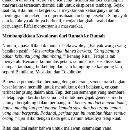
masyarakat terancam diambil alih untuk eksplorasi tambang. Sejak
saat itu, Rifai mulai bergerak. Ia meyakinkan keluarganya untuk
meninggalkan pekerjaan di perusahaan tambang tersebut. Sang ayah
dan kakaknya akhirnya berhenti, menjadi langkah awal dalam
perjuangan Rifai mengorganisir masyarakat.
Membangkitkan Kesadaran dari Rumah ke Rumah
Namun, upaya Rifai tak mudah. Pada awalnya, banyak warga yang
bersikap pasif
. “Masyarakat dulu hanya berkata, ‘Yang penting
bukan kebunku yang ditambang,’
” kenang Rifai. Tetapi ia tak
menyerah. Bersama komunitas petani, ia mulai mensosialisasikan
dampak tambang, berkeliling dari satu kampung ke kampung lain,
seperti Bantilang, Masikku, dan Tokalimbo.
Beberapa pemuda ikut berjuang dengan berani, sementara sebagian
besar lainnya memilih untuk mendukung dari belakang, enggan
terlibat langsung dalam aksi. Tapi dengan semangat yang membara,
ia tetap teguh berdiri bersama Ical untuk mengajak generasi muda
lainnya bergabung dalam perjuangan.
“beberapa dari mereka takut,
hanya menitipkan perjuangan kepada saya dan beberapa teman
yang mau bergerak. Padahal, perjuangan ini membutuhkan semua
orang,”
ujar Rifai dengan nada getir, namun tekadnya tetap kuat.
Rifai dan Ical sadar bahwa untuk melawan ketamakan yang