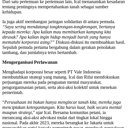
Dari satu pertemuan ke pertemuan lain, Ical menanamkan kesadaran
tentang pentingnya mempertahankan tanah sebagai sumber
kehidupan.
Ia juga aktif membangun jaringan solidaritas di antara pemuda.
“Saya sering mendatangi tongkrongan-tongkrongan, bertanya
kepada mereka: Apa kalian mau membiarkan kampung kita
dirusak? Apa kalian ingin hidup menjadi buruh yang hanya
mematuhi korporasi asing?”
Diskusi-diskusi itu membuahkan hasil.
Sepuluh pemuda pertama bergabung dalam gerakan penolakan
tambang, dan jumlahnya terus bertambah.
Mengorganisasi Perlawanan
Menghadapi korporasi besar seperti PT Vale Indonesia
membutuhkan strategi yang matang. Ical dan Rifai memfokuskan
perjuangan mereka pada penguatan mental masyarakat,
pengorganisasian petani, serta aksi-aksi kolektif untuk menekan
pemerintah.
“
Perusahaan ini bukan hanya mengincar tanah kita, mereka juga
menciptakan ketergantungan. Kita harus kuat, baik secara mental
maupun strategi
,” ujar Ical. Bersama komunitas petani, ia
merancang aksi-aksi advokasi mulai dari tingkat lokal hingga
nasional. Pada akhir 2023, mereka berangkat ke Jakarta untuk
menyerahkan petisi kepada pemerintah pusat, mendesak pengakuan