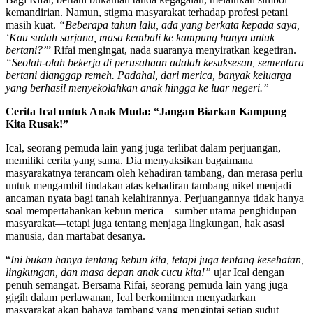
kemandirian. Namun, stigma masyarakat terhadap profesi petani
masih kuat.
“Beberapa tahun lalu, ada yang berkata kepada saya,
‘Kau sudah sarjana, masa kembali ke kampung hanya untuk
bertani?’
” Rifai mengingat, nada suaranya menyiratkan kegetiran.
“Seolah-olah bekerja di perusahaan adalah kesuksesan, sementara
bertani dianggap remeh. Padahal, dari merica, banyak keluarga
yang berhasil menyekolahkan anak hingga ke luar negeri.”
Cerita Ical untuk Anak Muda: “Jangan Biarkan Kampung
Kita Rusak!”
Ical, seorang pemuda lain yang juga terlibat dalam perjuangan,
memiliki cerita yang sama. Dia menyaksikan bagaimana
masyarakatnya terancam oleh kehadiran tambang, dan merasa perlu
untuk mengambil tindakan atas kehadiran tambang nikel menjadi
ancaman nyata bagi tanah kelahirannya. Perjuangannya tidak hanya
soal mempertahankan kebun merica—sumber utama penghidupan
masyarakat—tetapi juga tentang menjaga lingkungan, hak asasi
manusia, dan martabat desanya.
“
Ini bukan hanya tentang kebun kita, tetapi juga tentang kesehatan,
lingkungan, dan masa depan anak cucu kita!”
ujar Ical dengan
penuh semangat. Bersama Rifai, seorang pemuda lain yang juga
gigih dalam perlawanan, Ical berkomitmen menyadarkan
masyarakat akan bahaya tambang yang mengintai setiap sudut