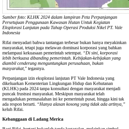
Sumber foto: KLHK 2024 dalam lampiran Peta Perpanjangan
Persetujuan Penggunaan Kawasan Hutan Untuk Kegiatan
Eksplorasi Lanjutan pada Tahap Operasi Produksi Nikel PT. Vale
Indonesia
Rifai menyadari bahwa tantangan terbesar bukan hanya meyakinkan
masyarakat, tetapi juga melawan dominasi korporasi yang bahkan
melampaui kekuasaan pemerintah setempat.
“Di sini, korporasi
lebih berkuasa dibanding pemerintah. Kebijakan-kebijakan yang
diambil cenderung menguntungkan perusahaan, bukan
masyarakat,
” tegasnya.
Perpanjangan izin eksplorasi lanjutan PT Vale Indonesia yang
dikeluarkan Kementerian Lingkungan Hidup dan Kehutanan
(KLHK) pada 2024 tanpa konsultasi dengan masyarakat menjadi
puncak frustrasi masyarakat. Meskipun masyarakat telah
mengadukan permasalahan ini ke pemerintah pusat, hingga kini tak
ada respon berarti.
“Hanya alasan kosong yang tidak ada artinya,”
keluh Rifai.
Kebanggaan di Ladang Merica
Bagi Rifai, bertani bukanlah tanda kegagalan, melainkan simbol