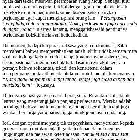
nyata dari tekad melawan perampasan ruang hidup. Sebagai juru
publikasi komunitas petani, Rifai dengan gigih membawa kisah
mereka ke dunia luar, mendokumentasikan setiap langkah
perjuangan agar dapat menginspirasi orang lain.
“Perampasan
ruang hidup ada di mana-mana. Maka, perlawanan juga harus ada
di mana-mana,”
ujarnya lantang, menggarisbawahi pentingnya
perjuangan kolektif melawan ketidakadilan.
Dalam menghadapi korporasi raksasa yang mendominasi, Rifai
memahami bahwa mempertahankan tanah leluhur tidak semata-mata
soal melindungi kebun merica, tetapi juga melawan sistem yang
secara sistematis merampas hak-hak dasar masyarakat kecil. Ia
percaya bahwa solidaritas, tekad, dan konsistensi dalam
memperjuangkan keadilan adalah kunci untuk meraih kemenangan.
“Kami tidak hanya melindungi tanah, tetapi juga masa depan dan
martabat kami,”
tegasnya.
Di tengah situasi yang semakin berat, suara Rifai dan Ical adalah
lentera yang menerangi jalan panjang perlawanan. Mereka adalah
pengingat bahwa tanah bukan hanya tempat berpijak, tetapi juga
warisan berharga yang harus dijaga untuk generasi mendatang.
Ical, dengan optimisme yang tak tergoyahkan, menyerukan kepada
generasi muda untuk menjadi garda terdepan dalam menjaga
lingkungan dan melawan ketertindasan. “
Anak muda harus jadi
pelopor, menjaga alam, melindungi tanah air dari perampasan.