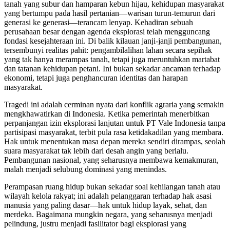
tanah yang subur dan hamparan kebun hijau, kehidupan masyarakat
yang bertumpu pada hasil pertanian—warisan turun-temurun dari
generasi ke generasi—terancam lenyap. Kehadiran sebuah
perusahaan besar dengan agenda eksplorasi telah mengguncang
fondasi kesejahteraan ini. Di balik kilauan janji-janji pembangunan,
tersembunyi realitas pahit: pengambilalihan lahan secara sepihak
yang tak hanya merampas tanah, tetapi juga meruntuhkan martabat
dan tatanan kehidupan petani. Ini bukan sekadar ancaman terhadap
ekonomi, tetapi juga penghancuran identitas dan harapan
masyarakat.
Tragedi ini adalah cerminan nyata dari konflik agraria yang semakin
mengkhawatirkan di Indonesia. Ketika pemerintah menerbitkan
perpanjangan izin eksplorasi lanjutan untuk PT Vale Indonesia tanpa
partisipasi masyarakat, terbit pula rasa ketidakadilan yang membara.
Hak untuk menentukan masa depan mereka sendiri dirampas, seolah
suara masyarakat tak lebih dari desah angin yang berlalu.
Pembangunan nasional, yang seharusnya membawa kemakmuran,
malah menjadi selubung dominasi yang menindas.
Perampasan ruang hidup bukan sekadar soal kehilangan tanah atau
wilayah kelola rakyat; ini adalah pelanggaran terhadap hak asasi
manusia yang paling dasar—hak untuk hidup layak, sehat, dan
merdeka. Bagaimana mungkin negara, yang seharusnya menjadi
pelindung, justru menjadi fasilitator bagi eksplorasi yang