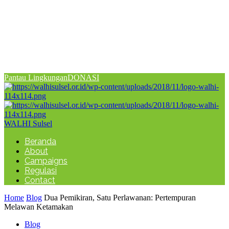
Pantau Lingkungan
DONASI
WALHI Sulsel
Beranda
About
Campaigns
Regulasi
Contact
Home
Blog
Dua Pemikiran, Satu Perlawanan: Pertempuran
Melawan Ketamakan
Blog