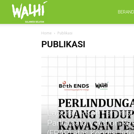
WALHI
BERAN
Home
Publikasi
Sulsel
PUBLIKASI
Laporan Riset ‘Feminist
Participatory Action Re
(FPAR) atas Kondisi Infr