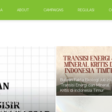
DA
ABOUT
CAMPAIGNS
REGULASI
C
Buletin Fakta Ekologi Juli 2
‘Transisi Energi dan Mineral
Kritis di Indonesia Timur’
search
astruktur