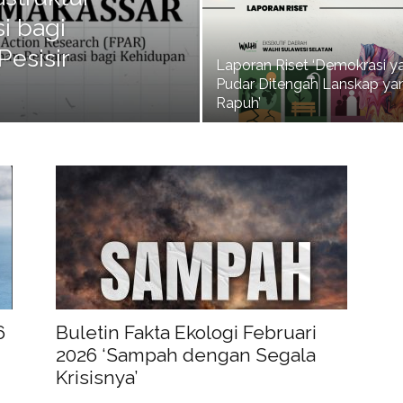
i bagi
esisir
Laporan Riset ‘Demokrasi y
Pudar Ditengah Lanskap ya
Rapuh’
6
Buletin Fakta Ekologi Februari
2026 ‘Sampah dengan Segala
Krisisnya’