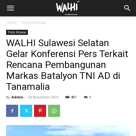
Home
Press Release
Press Release
WALHI Sulawesi Selatan
Gelar Konferensi Pers Terkait
Rencana Pembangunan
Markas Batalyon TNI AD di
Tanamalia
By
Admin
-
26 November 2025
487
0