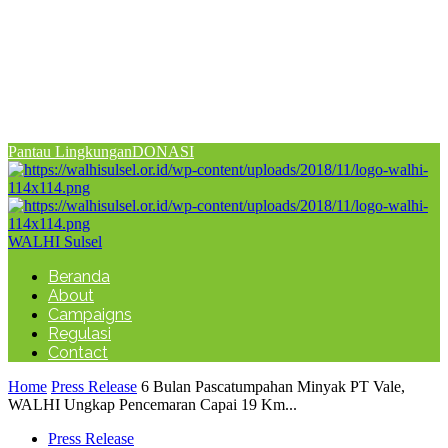
Pantau Lingkungan
DONASI
WALHI Sulsel
Beranda
About
Campaigns
Regulasi
Contact
Home
Press Release
6 Bulan Pascatumpahan Minyak PT Vale,
WALHI Ungkap Pencemaran Capai 19 Km...
Press Release