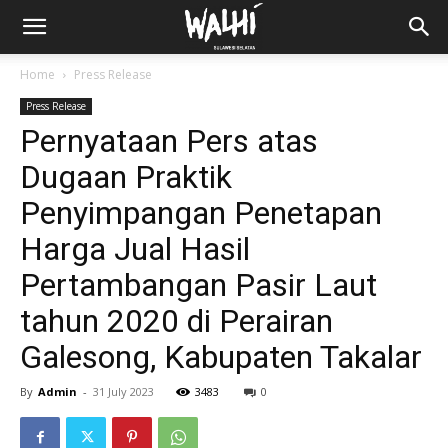
Home
Press Release
Press Release
Pernyataan Pers atas
Dugaan Praktik
Penyimpangan Penetapan
Harga Jual Hasil
Pertambangan Pasir Laut
tahun 2020 di Perairan
Galesong, Kabupaten Takalar
By
Admin
-
31 July 2023
3483
0