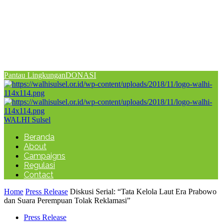
Pantau Lingkungan
DONASI
WALHI Sulsel
Beranda
About
Campaigns
Regulasi
Contact
Home
Press Release
Diskusi Serial: “Tata Kelola Laut Era Prabowo
dan Suara Perempuan Tolak Reklamasi”
Press Release