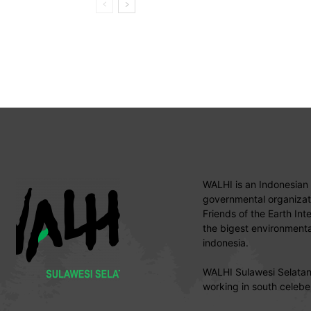
WALHI is an Indonesian
governmental organizati
Friends of the Earth Int
the bigest environmental
indonesia.
WALHI Sulawesi Selatan 
working in south celebe