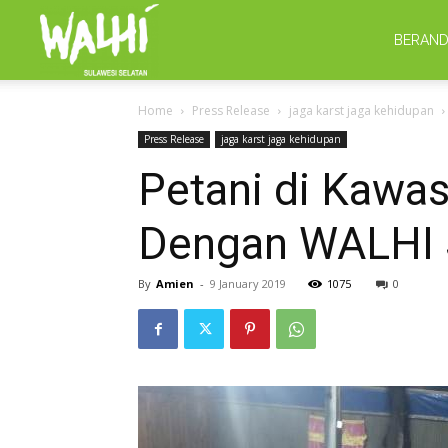
WALHI
BERAN
Home
Press Release
jaga karst jaga kehidupan
Sulsel
Press Release
jaga karst jaga kehidupan
Petani di Kawa
Dengan WALHI Su
By
Amien
-
9 January 2019
1075
0