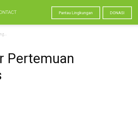
ONTACT
Pantau Lingkungan
DONASI
g...
ar Pertemuan
s