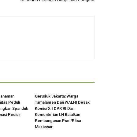
nanaman
Geruduk Jakarta: Warga
tas Peduli
Tamalanrea Dan WALHI Desak
angkan Spanduk
Komisi XII DPR RI Dan
asi Pesisir
Kementerian LH Batalkan
Pembangunan Psel/Pltsa
Makassar