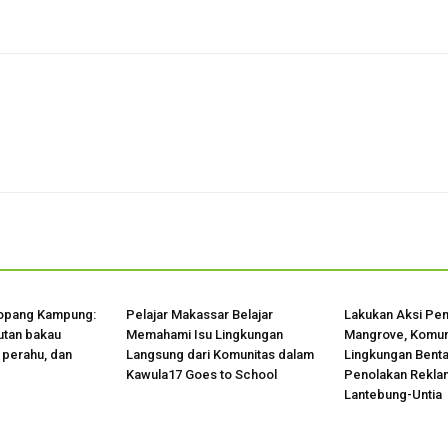
opang Kampung:
Pelajar Makassar Belajar
Lakukan Aksi Pe
hutan bakau
Memahami Isu Lingkungan
Mangrove, Komuni
 perahu, dan
Langsung dari Komunitas dalam
Lingkungan Bent
Kawula17 Goes to School
Penolakan Reklam
Lantebung-Untia