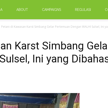
DA
ABOUT
CAMPAIGNS
REGULASI
C
Petani di Kawasan Karst Simbang Gelar Pertemuan Dengan WALHI Sulsel, Ini yan
san Karst Simbang Gel
lsel, Ini yang Dibaha