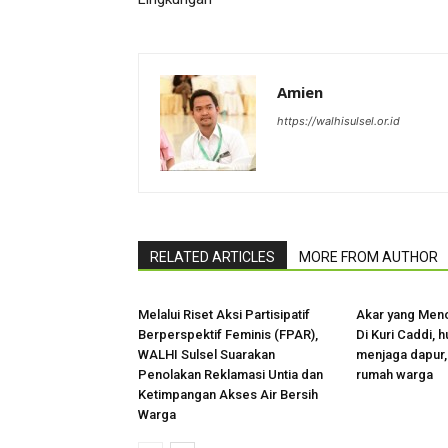
Amien
https://walhisulsel.or.id
RELATED ARTICLES
MORE FROM AUTHOR
Melalui Riset Aksi Partisipatif
Akar yang Men
Berperspektif Feminis (FPAR),
Di Kuri Caddi, 
WALHI Sulsel Suarakan
menjaga dapur,
Penolakan Reklamasi Untia dan
rumah warga
Ketimpangan Akses Air Bersih
Warga