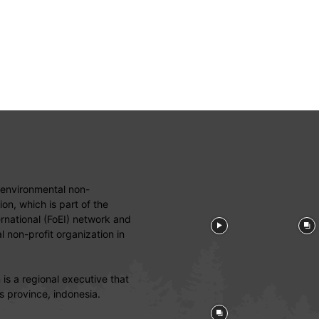
 environmental non-
on, which is part of the
ernational (FoEI) network and
 non-profit organization in
is a regional executive that
s province, indonesia.