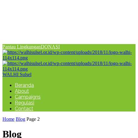
Pantau Lingkungan
DONASI
WALHI Sulsel
Beranda
About
Campaigns
Regulasi
Contact
Home
Blog
Page 2
Blog